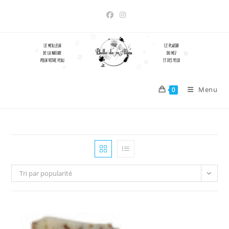
Skip
to
content
Menu
0
Tri par popularité