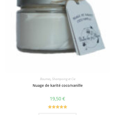
Baumes
,
Shampoing et Cie
Nuage de karité coco/vanille
19,50
€
Note
5.00