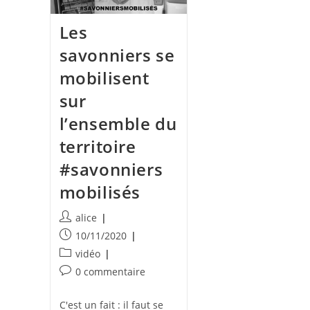
Les
savonniers se
mobilisent
sur
l’ensemble du
territoire
#savonniers
mobilisés
Auteur/autrice
alice
de
Publication
10/11/2020
la
publiée :
Post
vidéo
publication :
category:
Commentaires
0 commentaire
de
la
C'est un fait : il faut se