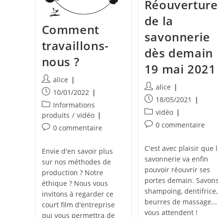
Réouverture
de la
Comment
savonnerie
travaillons-
dès demain
nous ?
19 mai 2021 
Auteur/autrice
alice
Auteur/autrice
alice
de
Publication
10/01/2022
de
Publication
18/05/2021
la
publiée :
Post
Informations
la
publiée :
publication :
Post
vidéo
category:
produits
/
vidéo
publication :
category:
Commentaires
0 commentaire
Commentaires
0 commentaire
de
de
la
la
C'est avec plaisir que 
Envie d'en savoir plus
publication :
publication :
savonnerie va enfin
sur nos méthodes de
pouvoir réouvrir ses
production ? Notre
portes demain. Savons
éthique ? Nous vous
shampoing, dentifrice,
invitons à regarder ce
beurres de massage...
court film d'entreprise
vous attendent !
qui vous permettra de