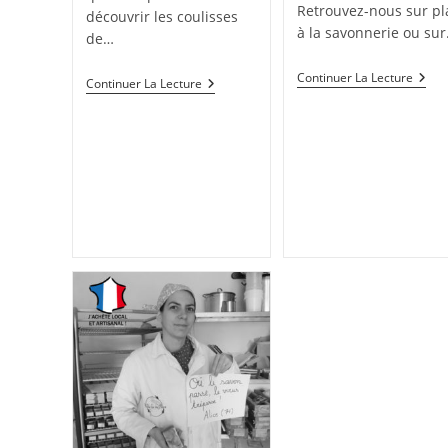
Retrouvez-nous sur pl
découvrir les coulisses
à la savonnerie ou su
de…
Réou
Continuer La Lecture
Comment
Continuer La Lecture
De
Travaillons-
La
Nous
Savo
?
Dès
Dema
19
Mai
2021
!