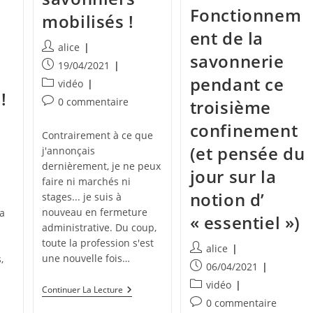
Fonctionnem
mobilisés !
ent de la
Auteur/autrice
alice
savonnerie
de
Publication
19/04/2021
la
publiée :
pendant ce
Post
vidéo
publication :
!
category:
Commentaires
0 commentaire
troisième
de
confinement
la
Contrairement à ce que
publication :
(et pensée du
j'annonçais
dernièrement, je ne peux
jour sur la
faire ni marchés ni
notion d’
stages... je suis à
nouveau en fermeture
la
« essentiel »)
administrative. Du coup,
toute la profession s'est
Auteur/autrice
alice
une nouvelle fois…
,
de
Publication
06/04/2021
la
publiée :
Post
vidéo
Nouvelle
Continuer La Lecture
publication :
category:
Mobilisation
Commentaires
0 commentaire
Des