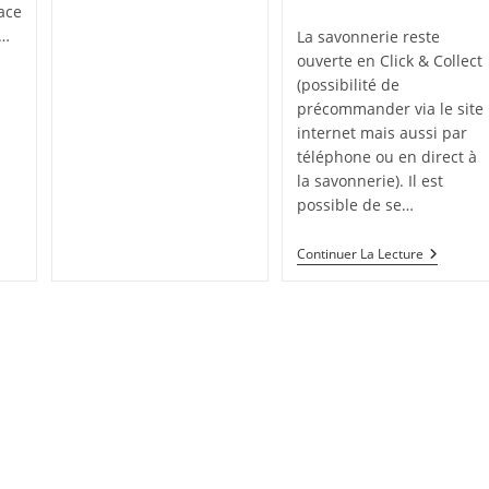
de
ace
Savonniers
la
Mobilisés
r…
La savonnerie reste
!
publication :
ouverte en Click & Collect
verture
(possibilité de
précommander via le site
internet mais aussi par
nnerie
téléphone ou en direct à
in
la savonnerie). Il est
possible de se…
Fonctio
Continuer La Lecture
De
La
Savonner
Pendant
Ce
Troisièm
Confine
(et
Pensée
Du
Jour
Sur
La