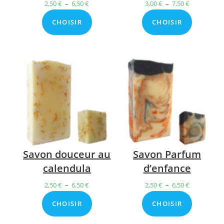
2,50
€
–
6,50
€
Plage
3,00
€
–
7,50
€
Plage
de
de
CHOISIR
CHOISIR
prix :
prix :
2,50 €
3,00 €
à
à
6,50 €
7,50 €
Savon douceur au
Savon Parfum
calendula
d’enfance
2,50
€
–
6,50
€
Plage
2,50
€
–
6,50
€
Plage
de
de
CHOISIR
CHOISIR
prix :
prix :
2,50 €
2,50 €