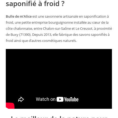
saponifié à froid ?
Bulle de m’Alice
est une savonnerie artisanale en saponification à
froid, une petite entreprise bourguignonne installée au cœur de la
côte chalonnaise, entre Chalon-sur-Saône et Le Creusot, à proximité
de Buxy (71390). Depuis 2013, elle fabrique des savons saponifiés à
froid ainsi que d’autres cosmétiques naturels.