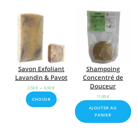
à
à
6,50 €
6,50 €
Savon Exfoliant
Shampoing
Lavandin & Pavot
Concentré de
Douceur
2,50
€
–
6,50
€
Plage
de
11,00
€
CHOISIR
prix :
AJOUTER AU
2,50 €
PANIER
à
6,50 €