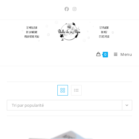
Skip
to
content
Menu
0
Tri par popularité