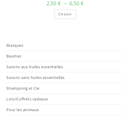
Plage
2,50
€
–
6,50
€
de
prix :
Ce
Choisir
2,50 €
produit
à
a
6,50 €
plusieurs
variations.
Les
options
peuvent
être
Masques
choisies
sur
la
Baumes
page
du
Savons aux huiles essentielles
produit
Savons sans huiles essentielles
Shampoing et Cie
Lots/Coffrets cadeaux
Pour les animaux