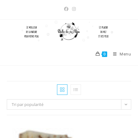
Skip
to
content
Menu
0
Tri par popularité