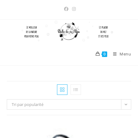
Skip
to
content
Menu
0
Tri par popularité