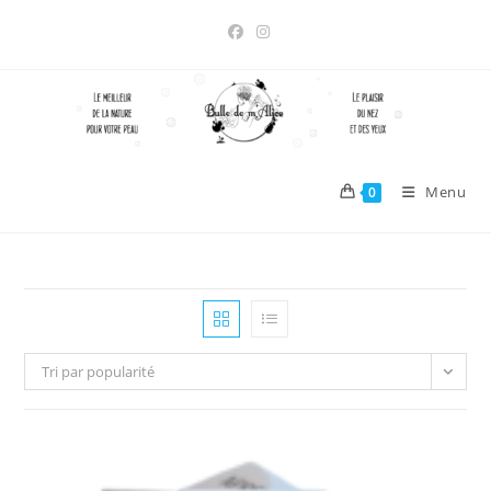
Skip
to
content
Menu
0
Tri par popularité