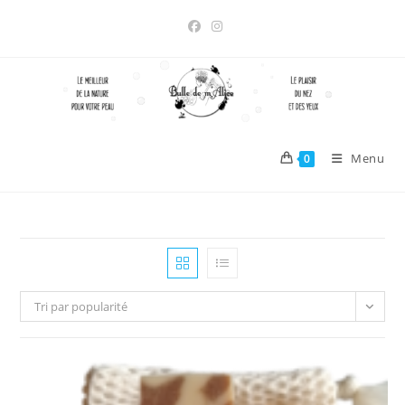
Skip
to
content
Menu
0
Tri par popularité