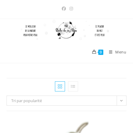
Skip
to
content
Menu
0
Tri par popularité