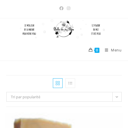
Skip
to
content
Menu
0
Tri par popularité