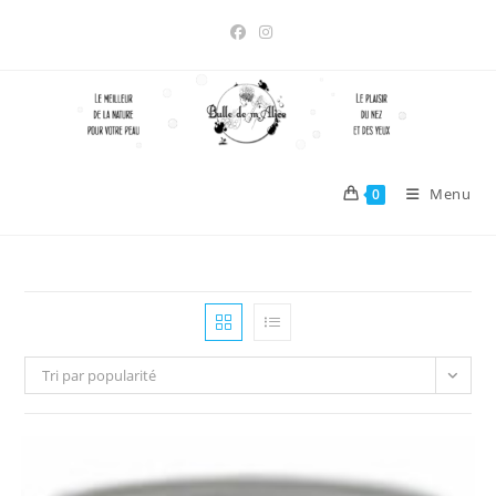
Skip
to
content
Menu
0
Tri par popularité