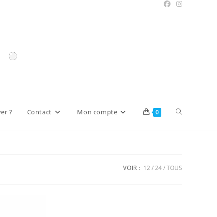
Toggle
er ?
Contact
Mon compte
0
website
VOIR :
12
24
TOUS
search