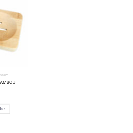
soires
BAMBOU
ier