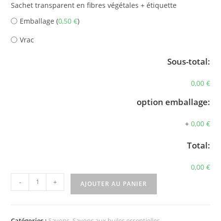
Sachet transparent en fibres végétales + étiquette
Emballage
(
0,50
€
)
Vrac
Sous-total:
0,00 €
option emballage:
+
0,00 €
Total:
0,00 €
quantité
-
+
AJOUTER AU PANIER
de
Savon
Exfoliant
Catégories :
Savons
,
Savons aux huiles essentielles