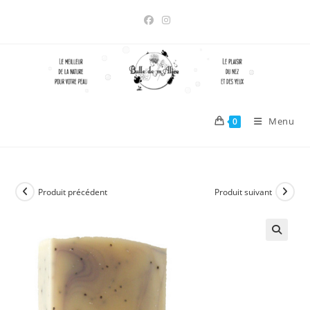
Skip
to
content
Menu
0
Produit précédent
Produit suivant
🔍