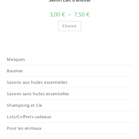
Plage
3,00
€
–
7,50
€
de
prix :
Ce
Choisir
3,00 €
produit
à
a
7,50 €
plusieurs
variations.
Les
options
peuvent
être
Masques
choisies
sur
la
Baumes
page
du
Savons aux huiles essentielles
produit
Savons sans huiles essentielles
Shampoing et Cie
Lots/Coffrets cadeaux
Pour les animaux