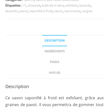
Lavandin
Étiquettes :
71
,
artisanal
,
bulle de m'alice
,
exfoliant
,
lavande
,
&
lavandin
,
pavot
,
saponifié à froid
,
savon
,
savonnerie
,
surgras
Pavot
DESCRIPTION
INGRÉDIENTS
POIDS
AVIS (0)
Description
Ce savon saponifié à froid est exfoliant, grâce aux
graines de pavot. Il vous permettra de gommer tout