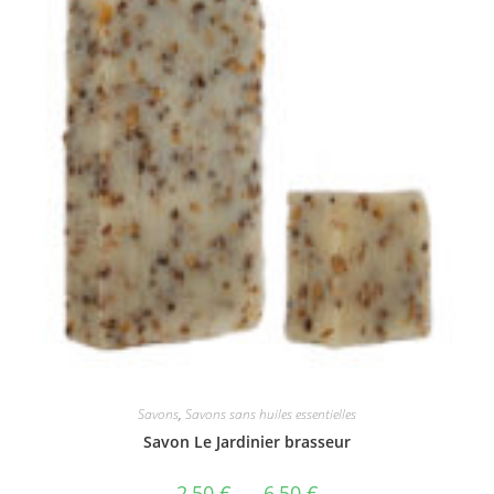
Savons
,
Savons sans huiles essentielles
Savon Le Jardinier brasseur
Plage
2,50
€
–
6,50
€