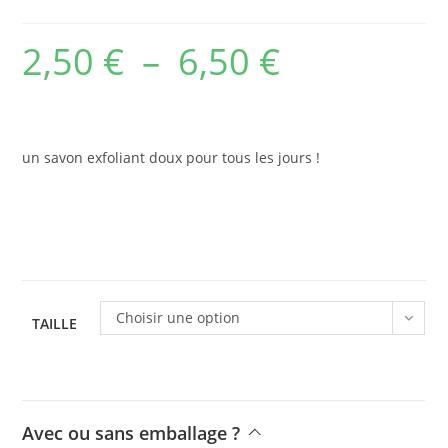
2,50
€
–
6,50
€
Plage
de
prix :
2,50 €
à
6,50 €
un savon exfoliant doux pour tous les jours !
Choisir une option
TAILLE
Avec ou sans emballage ?