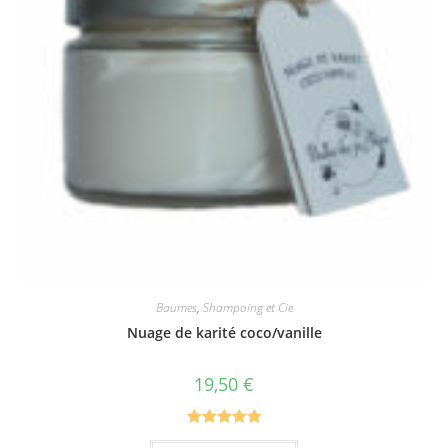
Baumes
,
Shampoing et Cie
Nuage de karité coco/vanille
19,50
€
Note
5.00