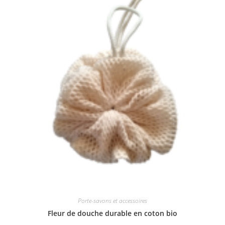
peuvent
être
choisies
sur
la
page
du
produit
Porte-savons et accessoires
Fleur de douche durable en coton bio