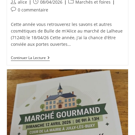
Auteur/autrice
Publication
Post
alice
08/04/2026
Marchés et foires
de
publiée :
category:
Commentaires
0 commentaire
la
de
publication :
la
Cette année vous retrouverez les savons et autres
publication :
cosmétiques de Bulle de m'Alice au marché de Lalheue
(71240) le 18/04/26 Cette année, j'ai la chance d'être
conviée aux portes ouvertes…
Portes
Continuer La Lecture
Ouvertes
De
La
Ferme
De
Papa
Le
18
Avril
2026
À
Lalheue