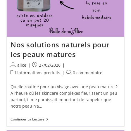
Nos solutions naturels pour
les peaux matures
Auteur/autrice
Publication
alice
27/02/2026
de
publiée :
Post
Commentaires
Informations produits
0 commentaire
la
category:
de
publication :
la
Quelle routine pour un visage avec une peau mature ?
publication :
A l’heure où les skincare complexes fleurissent un peu
partout, il me paraissait important de rappeler que
notre peau n’a…
Nos
Continuer La Lecture
Solutions
Naturels