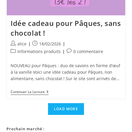
Idée cadeau pour Pâques, sans
chocolat !
Auteur/autrice
Publication
alice
18/02/2026
de
publiée :
Post
Commentaires
Informations produits
0 commentaire
la
category:
de
publication :
la
NOUVEAU pour Pâques : duo de savons en forme d’œuf
publication :
à la vanille Voici une idée cadeau pour Pâques, non
alimentaire, sans chocolat ! Sur le site sont arrivés de…
Idée
Continuer La Lecture
Cadeau
Pour
Pâques,
LOAD MORE
Sans
Chocolat
!
Prochain marché :