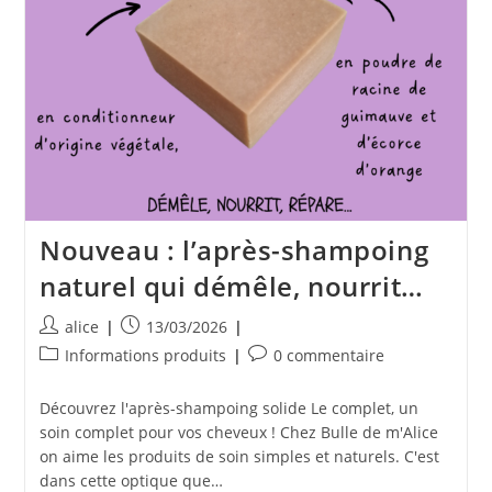
Nouveau : l’après-shampoing
naturel qui démêle, nourrit…
Auteur/autrice
Publication
alice
13/03/2026
de
publiée :
Post
Commentaires
Informations produits
0 commentaire
la
category:
de
publication :
la
Découvrez l'après-shampoing solide Le complet, un
publication :
soin complet pour vos cheveux ! Chez Bulle de m'Alice
on aime les produits de soin simples et naturels. C'est
dans cette optique que…