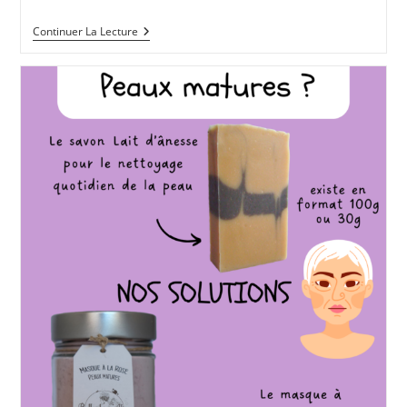
Nouveau
Continuer La Lecture
:
L’après-
Shampoing
Naturel
Qui
Démêle,
Nourrit…