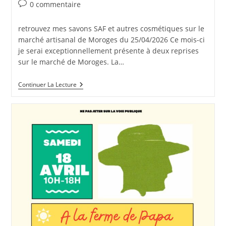
de
publiée :
category:
Commentaires
0 commentaire
la
de
publication :
la
retrouvez mes savons SAF et autres cosmétiques sur le
publication :
marché artisanal de Moroges du 25/04/2026 Ce mois-ci
je serai exceptionnellement présente à deux reprises
sur le marché de Moroges. La…
Marché
Continuer La Lecture
De
Printemps
À
Moroges
Le
25
Avril
2026