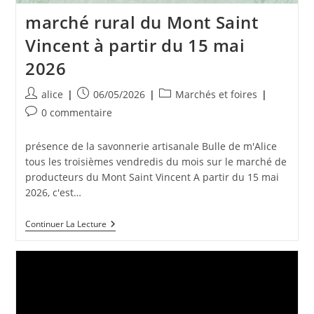
marché rural du Mont Saint
Vincent à partir du 15 mai
2026
Auteur/autrice
Publication
Post
alice
06/05/2026
Marchés et foires
de
publiée :
category:
Commentaires
0 commentaire
la
de
publication :
la
présence de la savonnerie artisanale Bulle de m'Alice
publication :
tous les troisièmes vendredis du mois sur le marché de
producteurs du Mont Saint Vincent A partir du 15 mai
2026, c'est…
Marché
Continuer La Lecture
Rural
Du
Mont
Saint
Vincent
À
Partir
Du