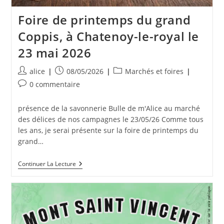
Foire de printemps du grand
Coppis, à Chatenoy-le-royal le
23 mai 2026
Auteur/autrice
Publication
Post
alice
08/05/2026
Marchés et foires
de
publiée :
category:
Commentaires
0 commentaire
la
de
publication :
la
présence de la savonnerie Bulle de m'Alice au marché
publication :
des délices de nos campagnes le 23/05/26 Comme tous
les ans, je serai présente sur la foire de printemps du
grand…
Foire
Continuer La Lecture
De
Printemps
Du
Grand
Coppis,
À
Chatenoy-