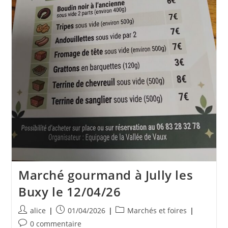
Marché gourmand à Jully les
Buxy le 12/04/26
Auteur/autrice
Publication
Post
alice
01/04/2026
Marchés et foires
de
publiée :
category:
Commentaires
0 commentaire