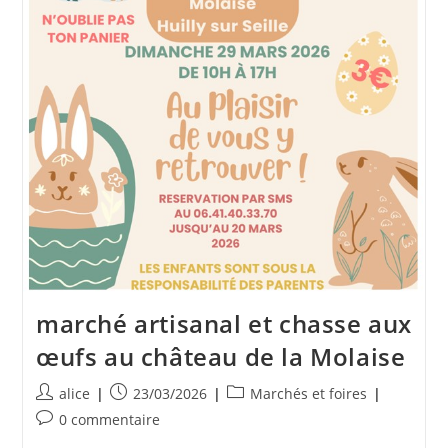
marché artisanal et chasse aux
œufs au château de la Molaise
Auteur/autrice
Publication
Post
alice
23/03/2026
Marchés et foires
de
publiée :
category:
Commentaires
0 commentaire
la
de