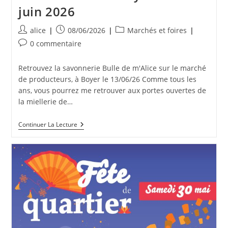
juin 2026
Auteur/autrice
Publication
Post
alice
08/06/2026
Marchés et foires
de
publiée :
category:
Commentaires
0 commentaire
la
de
publication :
la
Retrouvez la savonnerie Bulle de m'Alice sur le marché
publication :
de producteurs, à Boyer le 13/06/26 Comme tous les
ans, vous pourrez me retrouver aux portes ouvertes de
la miellerie de…
Portes
Continuer La Lecture
Ouvertes
À
La
Miellerie
De
La
Natouze
À
Boyer
Le
13
Juin