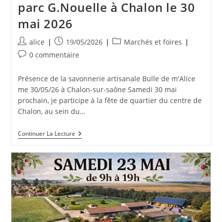
parc G.Nouelle à Chalon le 30
mai 2026
Auteur/autrice
Publication
Post
alice
19/05/2026
Marchés et foires
de
publiée :
category:
Commentaires
0 commentaire
la
de
publication :
la
Présence de la savonnerie artisanale Bulle de m'Alice
publication :
me 30/05/26 à Chalon-sur-saône Samedi 30 mai
prochain, je participe à la fête de quartier du centre de
Chalon, au sein du…
Fête
Continuer La Lecture
De
Quartier
Centre
Au
Parc
G.Nouelle
À
Chalon
Le
30
Mai