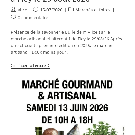
Auteur/autrice
Publication
Post
alice
15/07/2026
Marchés et foires
de
publiée :
category:
Commentaires
0 commentaire
la
de
publication :
la
Présence de la savonnerie Bulle de m'Alice sur le
publication :
marché artisanal et alternatif de Fley le 29/08/26 Après
une chouette première édition en 2025, le marché
artisanal "Deux mains pour…
Marché
Continuer La Lecture
2
Mains
Pour
Demain
À
Fley
Le
29
Août
2026