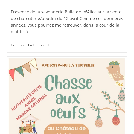
la
de
publication :
la
Présence de la savonnerie Bulle de m'Alice sur la vente
publication :
de charcuterie/boudin du 12 avril Comme ces dernières
années, vous pourrez me retrouver, dans la cour de la
mairie, à…
Marché
Continuer La Lecture
Gourmand
À
Jully
Les
Buxy
Le
12/04/26