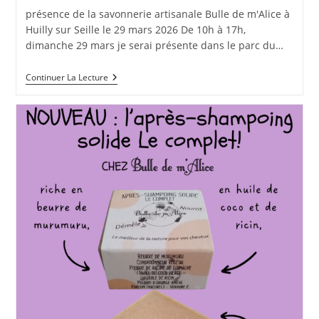
publication :
la
présence de la savonnerie artisanale Bulle de m'Alice à
publication :
Huilly sur Seille le 29 mars 2026 De 10h à 17h,
dimanche 29 mars je serai présente dans le parc du…
Marché
Continuer La Lecture
Artisanal
Et
Chasse
Aux
Œufs
Au
Château
De
La
Molaise