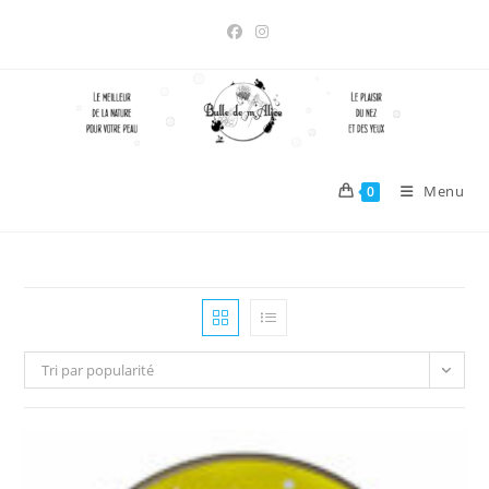
Skip
to
content
Menu
0
Tri par popularité