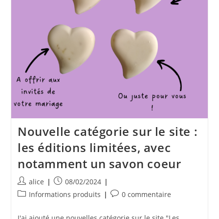
Nouvelle catégorie sur le site :
les éditions limitées, avec
notamment un savon coeur
Auteur/autrice
Publication
alice
08/02/2024
de
publiée :
Post
Commentaires
Informations produits
0 commentaire
la
category:
de
publication :
la
J'ai ajouté une nouvelles catégorie sur le site "Les