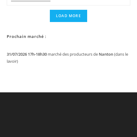
:
Le
Savon
LOAD MORE
OXYGÈNE,
Au
Cajeput
Et
Prochain marché :
Au
Sapin
!
31/07/2026 17h-18h30
marché des producteurs de
Nanton
(dans le
lavoir)