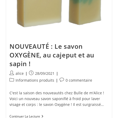
NOUVEAUTÉ : Le savon
OXYGÈNE, au cajeput et au
sapin !
Auteur/autrice
Publication
alice
28/09/2021
de
publiée :
Post
Commentaires
Informations produits
0 commentaire
la
category:
de
publication :
la
C'est la saison des nouveautés chez Bulle de m'Alice !
publication :
Voici un nouveau savon saponifié à froid pour laver
visage et corps : le savon Oxygène ! Il est surgraissé…
NOUVEAUTÉ
Continuer La Lecture