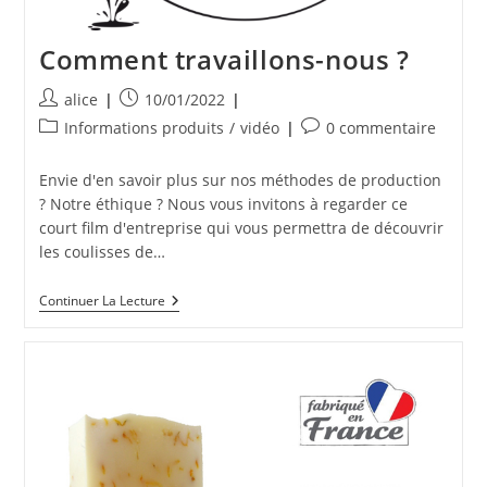
Comment travaillons-nous ?
Auteur/autrice
Publication
alice
10/01/2022
de
publiée :
Post
Commentaires
Informations produits
/
vidéo
0 commentaire
la
category:
de
publication :
la
Envie d'en savoir plus sur nos méthodes de production
publication :
? Notre éthique ? Nous vous invitons à regarder ce
court film d'entreprise qui vous permettra de découvrir
les coulisses de…
Comment
Continuer La Lecture
Travaillons-
Nous
?