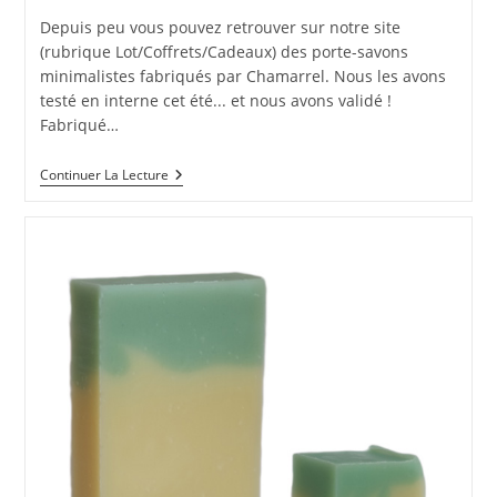
publication :
la
Depuis peu vous pouvez retrouver sur notre site
publication :
(rubrique Lot/Coffrets/Cadeaux) des porte-savons
minimalistes fabriqués par Chamarrel. Nous les avons
testé en interne cet été... et nous avons validé !
Fabriqué…
Nouveauté
Continuer La Lecture
Aimantée
:
Le
Porte-
Savon
Minimaliste
Français
!