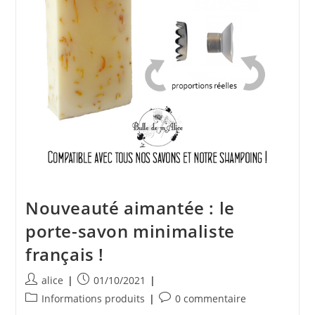
Nouveauté aimantée : le
porte-savon minimaliste
français !
Auteur/autrice
Publication
alice
01/10/2021
de
publiée :
Post
Commentaires
Informations produits
0 commentaire
la
category:
de