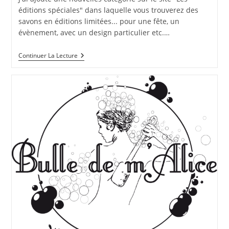
publication :
éditions spéciales" dans laquelle vous trouverez des
savons en éditions limitées... pour une fête, un
évènement, avec un design particulier etc.…
Nouvelle
Continuer La Lecture
Catégorie
Sur
Le
Site
:
Les
Éditions
Limitées,
Avec
Notamment
Un
Savon
Coeur