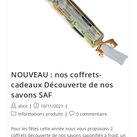
NOUVEAU : nos coffrets-
cadeaux Découverte de nos
savons SAF
Auteur/autrice
Publication
alice
16/11/2021
de
publiée :
Post
Commentaires
Informations produits
0 commentaire
la
category:
de
publication :
la
Pour les fêtes cette année nous vous proposons 2
publication :
coffrets découverte de nos savons saponifiés à froid: un