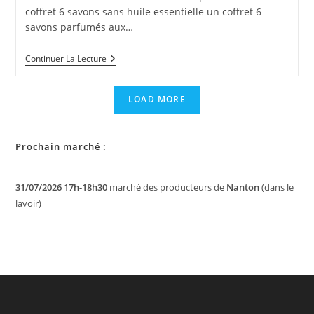
coffret 6 savons sans huile essentielle un coffret 6
savons parfumés aux…
NOUVEAU
Continuer La Lecture
:
Nos
Coffrets-
LOAD MORE
Cadeaux
Découverte
De
Nos
Prochain marché :
Savons
SAF
31/07/2026 17h-18h30
marché des producteurs de
Nanton
(dans le
lavoir)