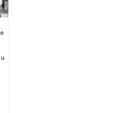
se
du