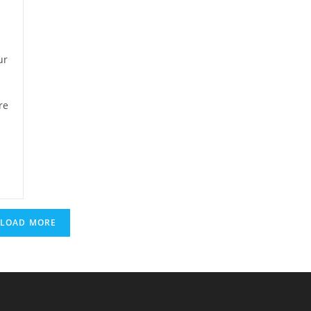
ur
re
nniers
isent
LOAD MORE
semble
toire
onniersmobilisés