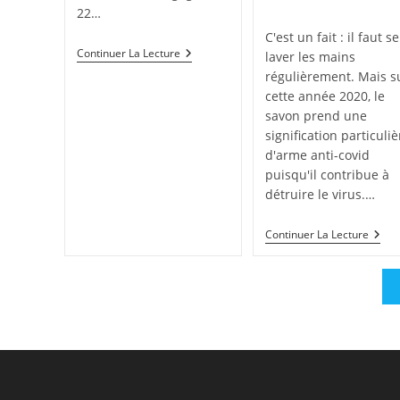
de
22…
la
C'est un fait : il faut se
publication :
Un
Continuer La Lecture
laver les mains
Joli
régulièrement. Mais s
Article
Dans
cette année 2020, le
La
savon prend une
Gazette
signification particuliè
De
Bourgogne
d'arme anti-covid
puisqu'il contribue à
détruire le virus.…
Les
Continuer La Lecture
Savo
Se
Mobil
Sur
L’en
Du
Terri
#sav