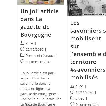
Un joli article
dans La
Les
gazette de
savonniers 
Bourgogne
mobilisent
Auteur/autrice
alice
sur
de
Publication
22/12/2020
l’ensemble 
la
publiée :
Post
Presse et réseaux
publication :
territoire
category:
Commentaires
0 commentaire
de
#savonniers
la
Un joli article est paru
mobilisés
publication :
aujourd'hui dur la
savonnerie dans le
Auteur/autrice
alice
media en ligne "La
de
Publication
10/11/2020
gazette de Bourgogne" :
la
publiée :
Post
vidéo
Une belle bulle locale Par
publication :
category:
La Gazette Bourgogne -
Commentaires
0 commentaire