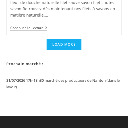
publication :
fleur de douche naturelle filet sauve savon filet chutes
savon Retrouvez dès maintenant nos filets à savons en
matière naturelle.…
Nouveauté
Continuer La Lecture
:
Les
Filets
LOAD MORE
À
Savons
En
Sisal
Prochain marché :
Et
Coton
31/07/2026 17h-18h30
marché des producteurs de
Nanton
(dans le
lavoir)