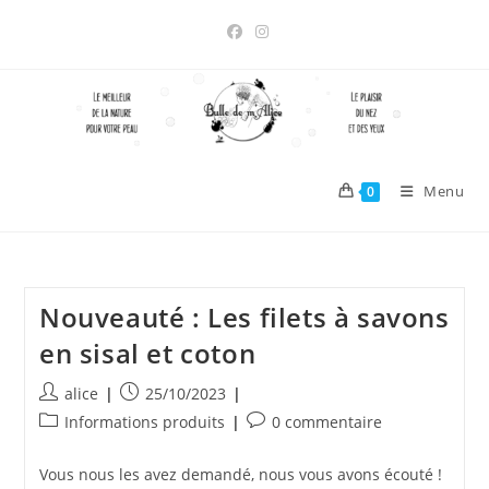
Skip
to
content
Menu
0
Nouveauté : Les filets à savons
en sisal et coton
Auteur/autrice
Publication
alice
25/10/2023
de
publiée :
Post
Commentaires
Informations produits
0 commentaire
la
category:
de
publication :
la
Vous nous les avez demandé, nous vous avons écouté !