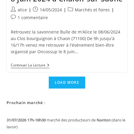
Auteur/autrice
Publication
Post
alice
14/05/2024
Marchés et foires
de
publiée :
category:
Commentaires
1 commentaire
la
de
publication :
la
Retrouvez la savonnerie Bulle de m'Alice le 08/06/2024
publication :
au Clos bourguignon à Chaon (71100) De 9h jusqu'à
16/17h venez me retrouver à l'évènement bien-être
organisé par Oncossup le 8 juin…
Forum
Continuer La Lecture
Bien
Être
D’Oncossup
LOAD MORE
Le
8
Juin
2024
Prochain marché :
À
Chalon-
Sur-
Saône
31/07/2026 17h-18h30
marché des producteurs de
Nanton
(dans le
lavoir)