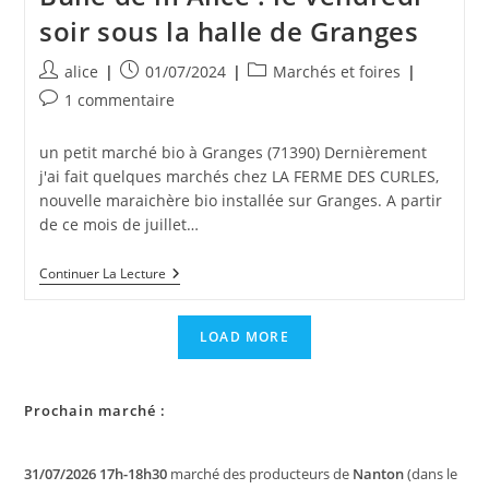
soir sous la halle de Granges
Auteur/autrice
Publication
Post
alice
01/07/2024
Marchés et foires
de
publiée :
category:
Commentaires
1 commentaire
la
de
publication :
la
un petit marché bio à Granges (71390) Dernièrement
publication :
j'ai fait quelques marchés chez LA FERME DES CURLES,
nouvelle maraichère bio installée sur Granges. A partir
de ce mois de juillet…
Nouveau
Continuer La Lecture
Marché
Régulier
Pour
LOAD MORE
Bulle
De
M’Alice
:
Prochain marché :
Le
Vendredi
Soir
Sous
31/07/2026 17h-18h30
marché des producteurs de
Nanton
(dans le
La