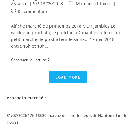
Auteur/autrice
Publication
Post
alice
13/05/2018
Marchés et foires
de
publiée :
category:
Commentaires
0 commentaire
la
de
publication :
la
Affiche marché de printemps 2018 MDR Jambles Le
publication :
week-end prochain, je paticipe à 2 manifestations : un
petit marché de producteur le samedi 19 mai 2018
entre 15h et 18h…
Week-
Continuer La Lecture
End
Du
19
LOAD MORE
Et
20
Mai
2018
Prochain marché :
:
Petit
Marché
De
31/07/2026 17h-18h30
marché des producteurs de
Nanton
(dans le
Producteurs
lavoir)
À
La
Maison