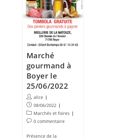
Marché
gourmand à
Boyer le
25/06/2022
Auteur/autrice
alice
de
Publication
08/06/2022
la
publiée :
Post
Marchés et foires
publication :
category:
Commentaires
0 commentaire
de
la
Présence de la