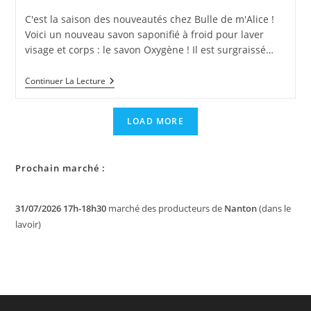
publication :
la
C'est la saison des nouveautés chez Bulle de m'Alice !
publication :
Voici un nouveau savon saponifié à froid pour laver
visage et corps : le savon Oxygène ! Il est surgraissé…
NOUVEAUTÉ
Continuer La Lecture
:
Le
Savon
LOAD MORE
OXYGÈNE,
Au
Cajeput
Et
Prochain marché :
Au
Sapin
!
31/07/2026 17h-18h30
marché des producteurs de
Nanton
(dans le
lavoir)