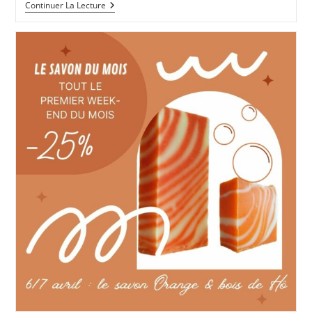
Portes
Continuer La Lecture
Ouvertes
De
La
Miellerie
De
La
Natouze
Le
22
Juin
2024