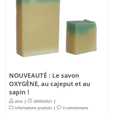
Hô
NOUVEAUTÉ : Le savon
OXYGÈNE, au cajeput et au
sapin !
Auteur/autrice
Publication
alice
28/09/2021
de
publiée :
Post
Commentaires
Informations produits
0 commentaire
la
category:
de