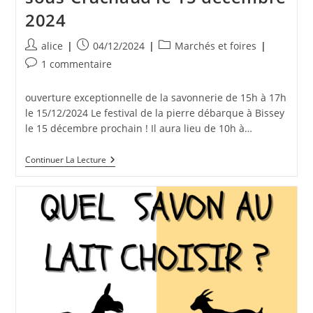
2024
Auteur/autrice
Publication
Post
alice
04/12/2024
Marchés et foires
de
publiée :
category:
Commentaires
1 commentaire
la
de
publication :
la
ouverture exceptionnelle de la savonnerie de 15h à 17h
publication :
le 15/12/2024 Le festival de la pierre débarque à Bissey
le 15 décembre prochain ! Il aura lieu de 10h à…
Festival
Continuer La Lecture
De
La
Pierre
À
Bissey-
Sous-
Cruchaud
Le
15
Décembre
2024