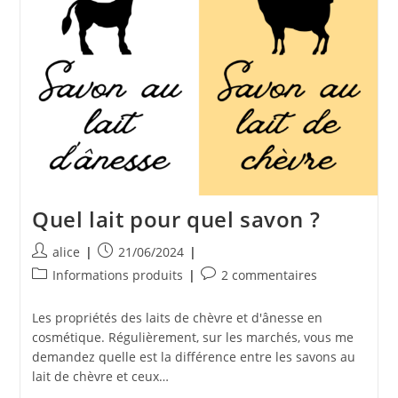
Quel lait pour quel savon ?
Auteur/autrice
Publication
alice
21/06/2024
de
publiée :
Post
Commentaires
Informations produits
2 commentaires
la
category:
de
publication :
la
Les propriétés des laits de chèvre et d'ânesse en
publication :
cosmétique. Régulièrement, sur les marchés, vous me
demandez quelle est la différence entre les savons au
lait de chèvre et ceux…