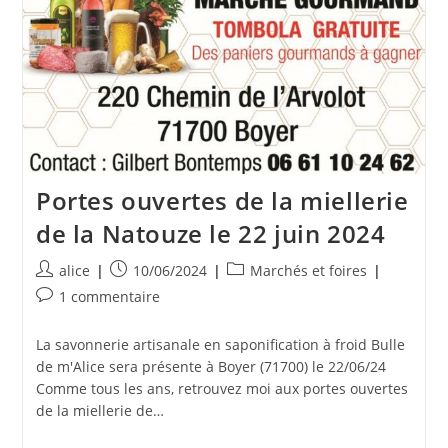
Portes ouvertes de la miellerie
de la Natouze le 22 juin 2024
Auteur/autrice
Publication
Post
alice
10/06/2024
Marchés et foires
de
publiée :
category:
Commentaires
1 commentaire
la
de
publication :
la
La savonnerie artisanale en saponification à froid Bulle
publication :
de m'Alice sera présente à Boyer (71700) le 22/06/24
Comme tous les ans, retrouvez moi aux portes ouvertes
de la miellerie de…