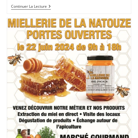
Quel
Continuer La Lecture
Lait
Pour
Quel
Savon
?