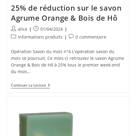
25% de réduction sur le savon
Agrume Orange & Bois de Hô
Auteur/autrice
Publication
alice
01/04/2024
de
publiée :
Post
Commentaires
Informations produits
0 commentaire
la
category:
de
publication :
la
Opération Savon du mois n°4 L'opération savon du
publication :
mois se poursuit. Ce mois-ci retrouvez le savon Agrume
Orange & Bois de Hô à 25% tous le premier week-end
du mois…
25%
Continuer La Lecture
De
Réduction
Sur
Le
Savon
Agrume
Orange
&
Bois
De