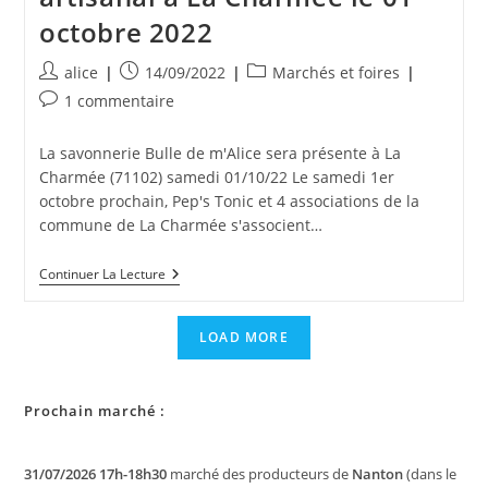
octobre 2022
Auteur/autrice
Publication
Post
alice
14/09/2022
Marchés et foires
de
publiée :
category:
Commentaires
1 commentaire
la
de
publication :
la
La savonnerie Bulle de m'Alice sera présente à La
publication :
Charmée (71102) samedi 01/10/22 Le samedi 1er
octobre prochain, Pep's Tonic et 4 associations de la
commune de La Charmée s'associent…
Marché
Continuer La Lecture
Festif,
Sportif
Et
LOAD MORE
Artisanal
À
La
Charmée
Prochain marché :
Le
01
Octobre
2022
31/07/2026 17h-18h30
marché des producteurs de
Nanton
(dans le