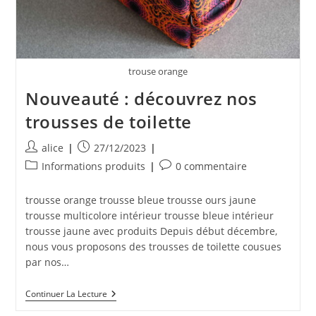
trouse orange
Nouveauté : découvrez nos
trousses de toilette
Auteur/autrice
Publication
alice
27/12/2023
de
publiée :
Post
Commentaires
Informations produits
0 commentaire
la
category:
de
publication :
la
trousse orange trousse bleue trousse ours jaune
publication :
trousse multicolore intérieur trousse bleue intérieur
trousse jaune avec produits Depuis début décembre,
nous vous proposons des trousses de toilette cousues
par nos…
Nouveauté
Continuer La Lecture
: