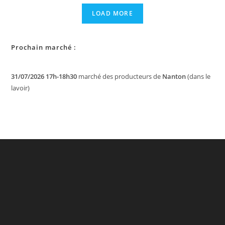
Découvrez
Nos
LOAD MORE
Trousses
De
Toilette
Prochain marché :
31/07/2026 17h-18h30
marché des producteurs de
Nanton
(dans le
lavoir)