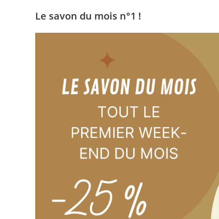
la
publication :
Le savon du mois n°1 !