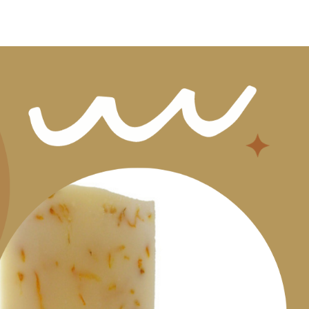
la
publication :