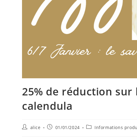
25% de réduction sur
calendula
Auteur/autrice
Publication
Post
alice
01/01/2024
Informations produ
de
publiée :
category: