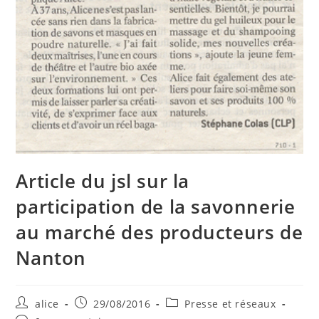
Article du jsl sur la
participation de la savonnerie
au marché des producteurs de
Nanton
Auteur/autrice
Publication
Post
alice
29/08/2016
Presse et réseaux
de
publiée :
category: