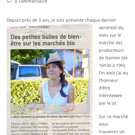
Commentaires
0 commentaire
la
de
publication :
la
publication :
Depuis près de 3 ans,
je suis présente chaque dernier
vendredi du
mois sur le
marché des
producteurs
de Nanton (de
16h30 à 19h).
Fin août j’ai eu
l’honneur
d’être
interviewée
par le jsl.
Sur ce marché
vous
trouverez un