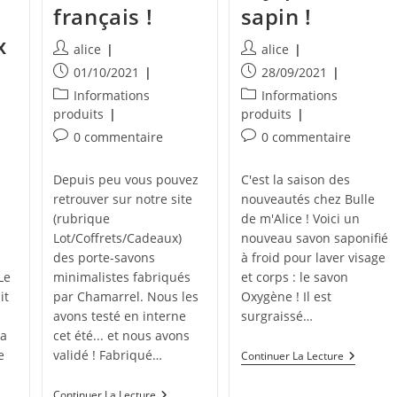
français !
sapin !
x
Auteur/autrice
Auteur/autrice
alice
alice
de
de
Publication
Publication
01/10/2021
28/09/2021
la
la
publiée :
publiée :
Post
Post
Informations
Informations
publication :
publication :
category:
category:
produits
produits
Commentaires
Commentaires
0 commentaire
0 commentaire
de
de
la
la
Depuis peu vous pouvez
C'est la saison des
publication :
publication :
retrouver sur notre site
nouveautés chez Bulle
(rubrique
de m'Alice ! Voici un
Lot/Coffrets/Cadeaux)
nouveau savon saponifié
des porte-savons
à froid pour laver visage
Le
minimalistes fabriqués
et corps : le savon
it
par Chamarrel. Nous les
Oxygène ! Il est
avons testé en interne
surgraissé…
La
cet été... et nous avons
e
validé ! Fabriqué…
NOUVEA
Continuer La Lecture
:
Le
Nouveauté
Continuer La Lecture