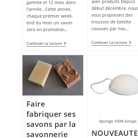
avec produits Depuis
gamme et 12 mois dans
début décembre, nou
l'année...Cette année,
vous proposons des
chaque premier week-
trousses de toilette
end du mois un savon
cousues par nos…
sera en promotion…
Nouv
Continuer La Lecture
25%
Continuer La Lecture
:
De
Déco
Réduction
Nos
Sur
Trou
Le
De
Savon
Toile
Douceur
Au
Calendula
Faire
fabriquer ses
éponge 100% konjac
savons par la
NOUVEAUTE
savonnerie