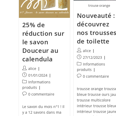
trouse orange
Nouveauté :
découvrez
25% de
nos trousse
réduction sur
de toilette
le savon
Douceur au
Auteur/autrice
alice
de
Publication
calendula
27/12/2023
la
publiée :
Post
Informations
publication :
Auteur/autrice
alice
category:
produits
de
Publication
01/01/2024
Commentaires
0 commentaire
la
publiée :
de
Post
Informations
publication :
la
category:
produits
trousse orange trouss
publication :
Commentaires
0 commentaire
bleue trousse ours ja
de
trousse multicolore
la
intérieur trousse bleu
Le savon du mois n°1 ! Il
publication :
intérieur trousse jaun
y a 12 savons dans ma