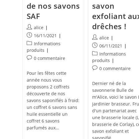
de nos savons
savon
SAF
exfoliant au
drêches !
Auteur/autrice
alice
de
Publication
16/11/2021
Auteur/autrice
alice
la
publiée :
Post
Informations
de
Publication
06/11/2021
publication :
category:
produits
la
publiée :
Post
Informations
publication :
Commentaires
0 commentaire
category:
produits
de
Commentaires
0 commentaire
la
Pour les fêtes cette
de
publication :
année nous vous
la
Dernier né de la
proposons 2 coffrets
publication :
savonnerie Bulle de
découverte de nos
m'Alice, voici le savon 
savons saponifiés à froid:
jardinier brasseur. Fru
un coffret 6 savons sans
d'un partenariat avec
huile essentielle un
une brasserie locale (
coffret 6 savons
brasserie de Corlay), c
parfumés aux…
savon exfoliant et
saponifié…