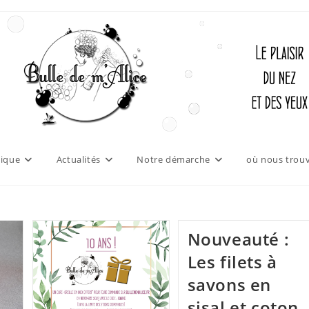
ique
Actualités
Notre démarche
où nous trouv
Nouveauté :
Les filets à
savons en
sisal et coton