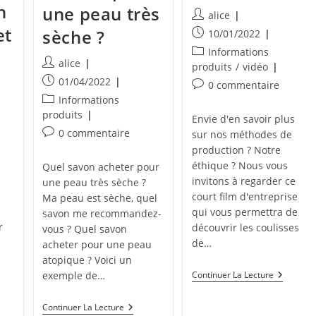
n
une peau très
Auteur/autrice
alice
de
et
sèche ?
Publication
10/01/2022
la
publiée :
Post
Informations
publication :
Auteur/autrice
alice
category:
produits
/
vidéo
de
Publication
01/04/2022
Commentaires
0 commentaire
la
publiée :
de
Post
Informations
publication :
la
category:
produits
Envie d'en savoir plus
publication :
Commentaires
0 commentaire
sur nos méthodes de
de
production ? Notre
la
éthique ? Nous vous
Quel savon acheter pour
publication :
invitons à regarder ce
une peau très sèche ?
court film d'entreprise
Ma peau est sèche, quel
qui vous permettra de
savon me recommandez-
r
découvrir les coulisses
vous ? Quel savon
de…
acheter pour une peau
atopique ? Voici un
Commen
Continuer La Lecture
exemple de…
Travaillo
Nous
Quel
Continuer La Lecture
?