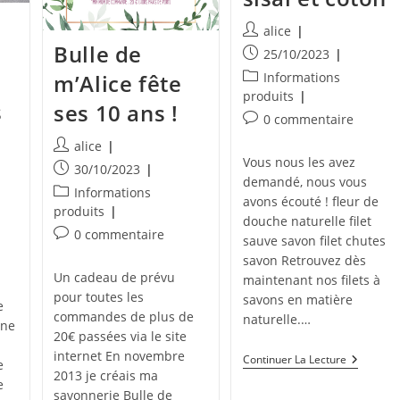
Auteur/autrice
alice
Bulle de
de
Publication
25/10/2023
la
publiée :
Post
m’Alice fête
Informations
publication :
category:
produits
s
ses 10 ans !
Commentaires
0 commentaire
de
Auteur/autrice
alice
la
Vous nous les avez
de
Publication
30/10/2023
publication :
demandé, nous vous
la
publiée :
Post
Informations
publication :
avons écouté ! fleur de
category:
produits
douche naturelle filet
Commentaires
0 commentaire
sauve savon filet chutes
de
savon Retrouvez dès
la
Un cadeau de prévu
maintenant nos filets à
publication :
pour toutes les
savons en matière
e
commandes de plus de
naturelle.…
une
20€ passées via le site
internet En novembre
Nouveau
Continuer La Lecture
e
:
2013 je créais ma
e
Les
savonnerie Bulle de