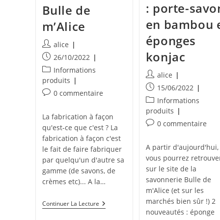
: porte-savo
Bulle de
en bambou 
m’Alice
éponges
Auteur/autrice
alice
konjac
de
Publication
26/10/2022
la
publiée :
Post
Informations
Auteur/autrice
publication :
alice
category:
produits
de
Publication
15/06/2022
Commentaires
0 commentaire
la
publiée :
Post
Informations
de
publication :
category:
produits
la
La fabrication à façon
Commentaires
publication :
0 commentaire
qu'est-ce que c'est ? La
de
fabrication à façon c'est
la
A partir d'aujourd'hui,
le fait de faire fabriquer
publication :
vous pourrez retrouve
par quelqu'un d'autre sa
sur le site de la
gamme (de savons, de
savonnerie Bulle de
crèmes etc)... A la…
m'Alice (et sur les
marchés bien sûr !) 2
Faire
Continuer La Lecture
Fabriquer
nouveautés : éponge
Ses