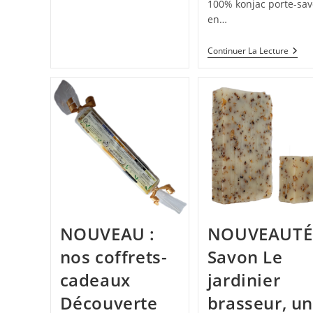
100% konjac porte-sa
Savons
en…
Par
La
Savonnerie
NOU
Continuer La Lecture
Bulle
:
De
Porte
M’Alice
Savo
En
Bam
Et
Épon
Konj
NOUVEAU :
NOUVEAUTÉ 
nos coffrets-
Savon Le
cadeaux
jardinier
Découverte
brasseur, u