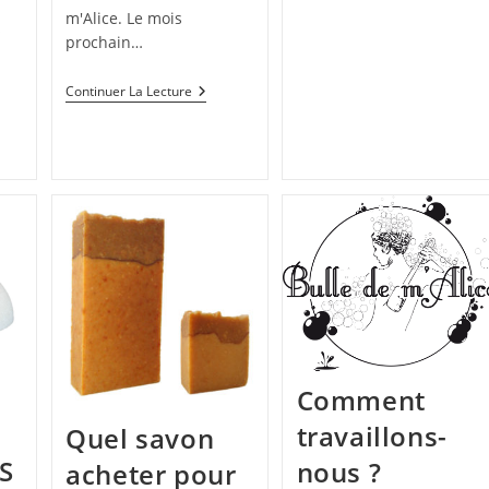
Filets
m'Alice. Le mois
À
s
Savons
prochain…
En
Sisal
Et
Bulle
Continuer La Lecture
Coton
De
M’Alice
Fête
eauté
Ses
10
uvrez
Ans
!
sses
tte
Comment
travaillons-
Quel savon
S
nous ?
acheter pour