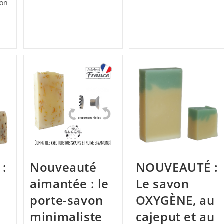
Savon
von
Acheter
Pour
Une
Peau
VEAUTES
Très
Sèche
-
?
n
bou
ges
ac
:
Nouveauté
NOUVEAUTÉ :
aimantée : le
Le savon
porte-savon
OXYGÈNE, au
n
minimaliste
cajeput et au