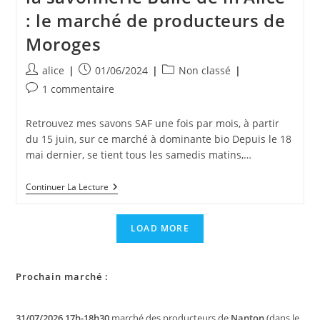
: le marché de producteurs de
Moroges
Auteur/autrice
Publication
Post
alice
01/06/2024
Non classé
de
publiée :
category:
Commentaires
1 commentaire
la
de
publication :
la
Retrouvez mes savons SAF une fois par mois, à partir
publication :
du 15 juin, sur ce marché à dominante bio Depuis le 18
mai dernier, se tient tous les samedis matins,…
Nouveau
Continuer La Lecture
Marché
Régulier
Pour
LOAD MORE
La
Savonnerie
Bulle
De
Prochain marché :
M’Alice
:
Le
Marché
31/07/2026 17h-18h30
marché des producteurs de
Nanton
(dans le