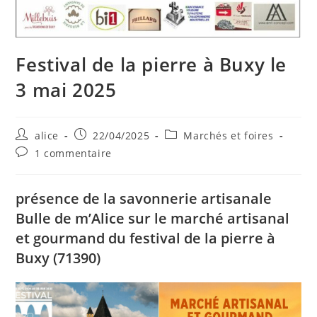
Festival de la pierre à Buxy le
3 mai 2025
Auteur/autrice
Publication
Post
alice
22/04/2025
Marchés et foires
de
publiée :
category:
Commentaires
1 commentaire
la
de
publication :
la
publication :
présence de la savonnerie artisanale
Bulle de m’Alice sur le marché artisanal
et gourmand du festival de la pierre à
Buxy (71390)