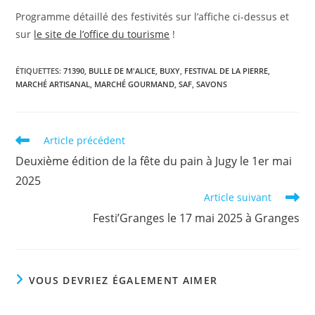
Programme détaillé des festivités sur l’affiche ci-dessus et
sur
le site de l’office du tourisme
!
ÉTIQUETTES
:
71390
,
BULLE DE M'ALICE
,
BUXY
,
FESTIVAL DE LA PIERRE
,
MARCHÉ ARTISANAL
,
MARCHÉ GOURMAND
,
SAF
,
SAVONS
Read
Article précédent
more
Deuxième édition de la fête du pain à Jugy le 1er mai
articles
2025
Article suivant
Festi’Granges le 17 mai 2025 à Granges
VOUS DEVRIEZ ÉGALEMENT AIMER