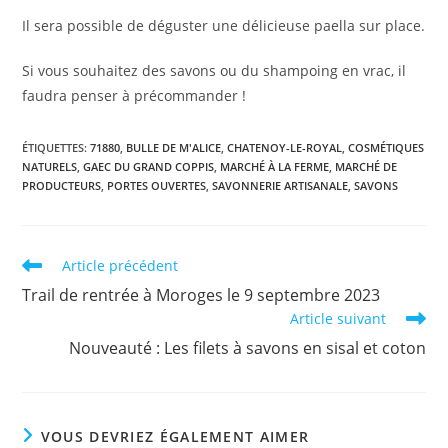
Il sera possible de déguster une délicieuse paella sur place.
Si vous souhaitez des savons ou du shampoing en vrac, il
faudra penser à précommander !
ÉTIQUETTES
:
71880
,
BULLE DE M'ALICE
,
CHATENOY-LE-ROYAL
,
COSMÉTIQUES
NATURELS
,
GAEC DU GRAND COPPIS
,
MARCHÉ À LA FERME
,
MARCHÉ DE
PRODUCTEURS
,
PORTES OUVERTES
,
SAVONNERIE ARTISANALE
,
SAVONS
Read
Article précédent
more
Trail de rentrée à Moroges le 9 septembre 2023
articles
Article suivant
Nouveauté : Les filets à savons en sisal et coton
VOUS DEVRIEZ ÉGALEMENT AIMER