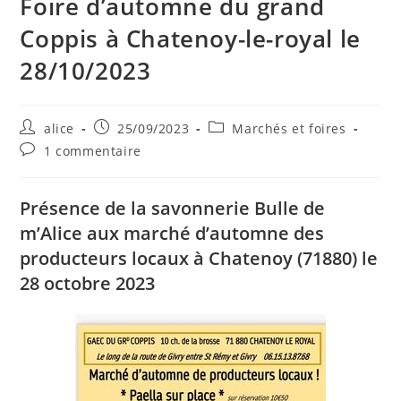
Foire d’automne du grand
Coppis à Chatenoy-le-royal le
28/10/2023
Auteur/autrice
Publication
Post
alice
25/09/2023
Marchés et foires
de
publiée :
category:
Commentaires
1 commentaire
la
de
publication :
la
publication :
Présence de la savonnerie Bulle de
m’Alice aux marché d’automne des
producteurs locaux à Chatenoy (71880) le
28 octobre 2023