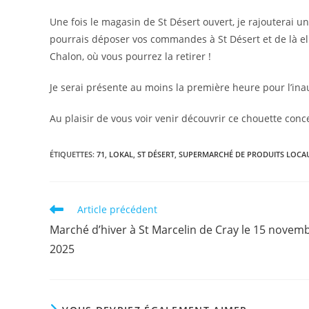
Une fois le magasin de St Désert ouvert, je rajouterai un
pourrais déposer vos commandes à St Désert et de là el
Chalon, où vous pourrez la retirer !
Je serai présente au moins la première heure pour l’ina
Au plaisir de vous voir venir découvrir ce chouette conce
ÉTIQUETTES
:
71
,
LOKAL
,
ST DÉSERT
,
SUPERMARCHÉ DE PRODUITS LOCA
Read
Article précédent
more
Marché d’hiver à St Marcelin de Cray le 15 novem
articles
2025