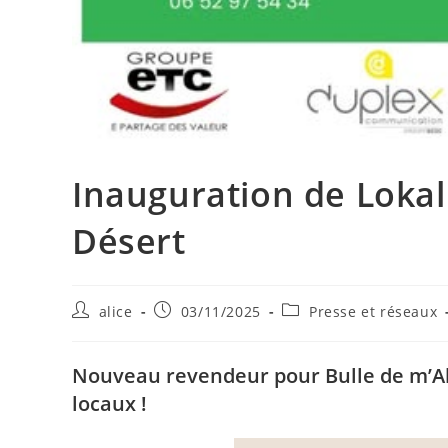
Inauguration de Lokal
Désert
Auteur/autrice
Publication
Post
alice
03/11/2025
Presse et réseaux
de
publiée :
category:
la
publication :
Nouveau revendeur pour Bulle de m’Ali
locaux !