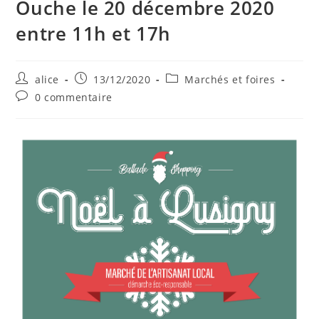
Ouche le 20 décembre 2020
entre 11h et 17h
Auteur/autrice
Publication
Post
alice
13/12/2020
Marchés et foires
de
publiée :
category:
Commentaires
0 commentaire
la
de
publication :
la
publication :