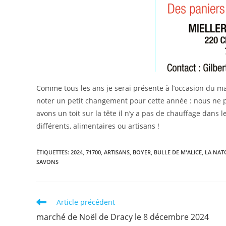
Comme tous les ans je serai présente à l’occasion du ma
noter un petit changement pour cette année : nous ne p
avons un toit sur la tête il n’y a pas de chauffage dans 
différents, alimentaires ou artisans !
ÉTIQUETTES
:
2024
,
71700
,
ARTISANS
,
BOYER
,
BULLE DE M'ALICE
,
LA NAT
SAVONS
Read
Article précédent
more
marché de Noël de Dracy le 8 décembre 2024
articles