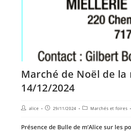
Marché de Noël de la 
14/12/2024
Auteur/autrice
Publication
Post
alice
29/11/2024
Marchés et foires
de
publiée :
category:
la
publication :
Présence de Bulle de m’Alice sur les p