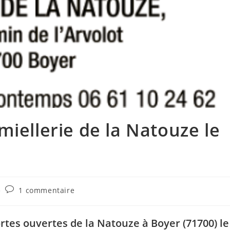
miellerie de la Natouze le
Commentaires
1 commentaire
de
la
publication :
ortes ouvertes de la Natouze à Boyer (71700) le