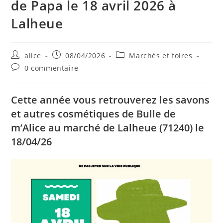
de Papa le 18 avril 2026 à
Lalheue
Auteur/autrice
Publication
Post
alice
08/04/2026
Marchés et foires
de
publiée :
category:
Commentaires
0 commentaire
la
de
publication :
la
publication :
Cette année vous retrouverez les savons
et autres cosmétiques de Bulle de
m’Alice au marché de Lalheue (71240) le
18/04/26