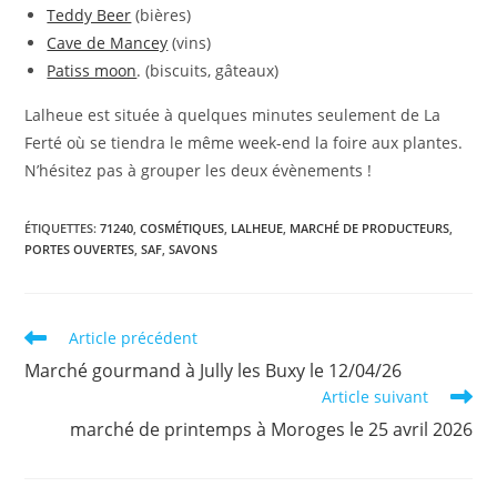
Teddy Beer
(bières)
Cave de Mancey
(vins)
Patiss moon
. (biscuits, gâteaux)
Lalheue est située à quelques minutes seulement de La
Ferté où se tiendra le même week-end la foire aux plantes.
N’hésitez pas à grouper les deux évènements !
ÉTIQUETTES
:
71240
,
COSMÉTIQUES
,
LALHEUE
,
MARCHÉ DE PRODUCTEURS
,
PORTES OUVERTES
,
SAF
,
SAVONS
Read
Article précédent
more
Marché gourmand à Jully les Buxy le 12/04/26
articles
Article suivant
marché de printemps à Moroges le 25 avril 2026