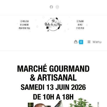
Skip
to
content
Menu
0