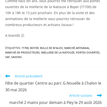
Comme tous les ans, vous pourrez me retrouver aux portes
ouvertes de la miellerie de la Natouze à Boyer (71700) de
10h à 18h le 13 juin prochain. En plus de la visite et des
animations de la miellerie vous pourrez retrouver de
nombreux producteurs et artisans locaux !
A bientôt 🙂
ÉTIQUETTES
:
71700
,
BOYER
,
BULLE DE M'ALICE
,
MARCHÉ ARTISANAL
,
MARCHÉ DE PRODUCTEURS
,
MIELLERIE DE LA NATOUZE
,
PORTES OUVERTES
,
SAF
,
SAVONS
Read
Article précédent
more
Fête de quartier Centre au parc G.Nouelle à Chalon le
articles
30 mai 2026
Article suivant
marché 2 mains pour demain à Fley le 29 août 2026