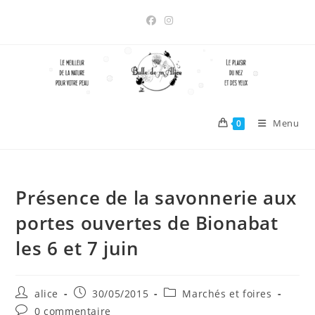
Skip
to
content
Menu
0
Présence de la savonnerie aux
portes ouvertes de Bionabat
les 6 et 7 juin
Auteur/autrice
Publication
Post
alice
30/05/2015
Marchés et foires
de
publiée :
category:
Commentaires
0 commentaire