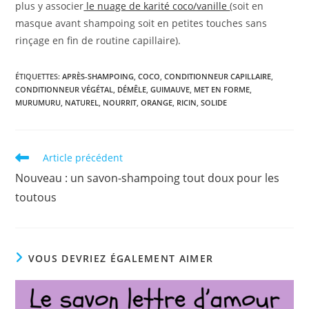
plus y associer
le nuage de karité coco/vanille
(soit en
masque avant shampoing soit en petites touches sans
rinçage en fin de routine capillaire).
ÉTIQUETTES
:
APRÈS-SHAMPOING
,
COCO
,
CONDITIONNEUR CAPILLAIRE
,
CONDITIONNEUR VÉGÉTAL
,
DÉMÊLE
,
GUIMAUVE
,
MET EN FORME
,
MURUMURU
,
NATUREL
,
NOURRIT
,
ORANGE
,
RICIN
,
SOLIDE
Read
Article précédent
more
Nouveau : un savon-shampoing tout doux pour les
articles
toutous
VOUS DEVRIEZ ÉGALEMENT AIMER