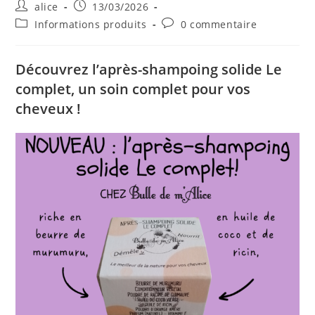
Auteur/autrice
Publication
alice
13/03/2026
de
publiée :
Post
Commentaires
Informations produits
0 commentaire
la
category:
de
publication :
la
publication :
Découvrez l’après-shampoing solide Le
complet, un soin complet pour vos
cheveux !