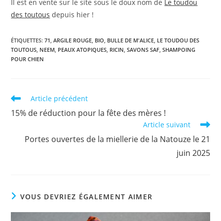
Il est en vente sur le site sous le doux nom de
Le toudou
des toutous
depuis hier !
ÉTIQUETTES
:
71
,
ARGILE ROUGE
,
BIO
,
BULLE DE M'ALICE
,
LE TOUDOU DES
TOUTOUS
,
NEEM
,
PEAUX ATOPIQUES
,
RICIN
,
SAVONS SAF
,
SHAMPOING
POUR CHIEN
Read
Article précédent
more
15% de réduction pour la fête des mères !
articles
Article suivant
Portes ouvertes de la miellerie de la Natouze le 21
juin 2025
VOUS DEVRIEZ ÉGALEMENT AIMER