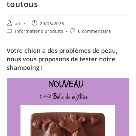
toutous
Auteur/autrice
Publication
alice
29/05/2025
de
publiée :
Post
Commentaires
Informations produits
0 commentaire
la
category:
de
publication :
la
publication :
Votre chien a des problèmes de peau,
nous vous proposons de tester notre
shampoing !