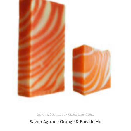
être
choisies
sur
la
page
du
produit
Savons
,
Savons aux huiles essentielles
Savon Agrume Orange & Bois de Hô