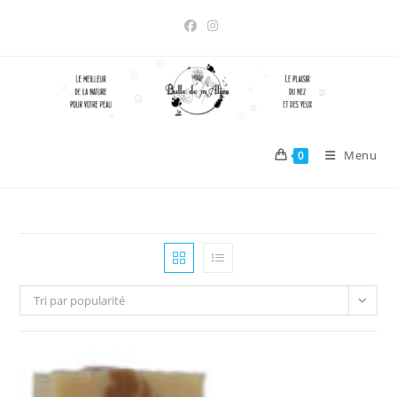
Skip
to
content
Menu
0
Tri par popularité