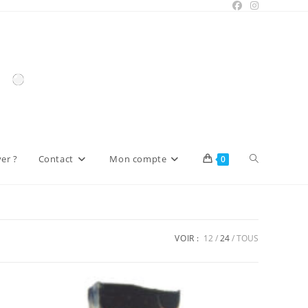
Toggle
er ?
Contact
Mon compte
0
website
VOIR :
12
24
TOUS
search