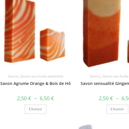
peuvent
être
choisies
sur
la
page
du
produit
Savons
,
Savons aux huiles essentielles
Savons
,
Savons aux huiles 
Savon Agrume Orange & Bois de Hô
Savon sensualité Gingem
Plage
2,50
€
–
6,50
€
2,50
€
–
6,
de
prix :
Ce
Choisir
2,50 €
Choisir
produit
à
a
6,50 €
plusieurs
variations.
Les