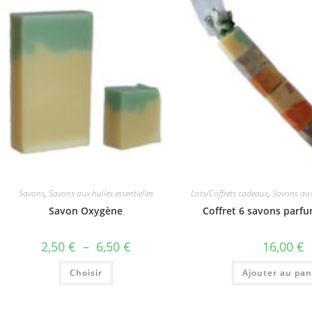
options
peuvent
être
choisies
sur
la
page
du
produit
Savons
,
Savons aux huiles essentielles
Lots/Coffrets cadeaux
,
Savons aux 
Savon Oxygène
Coffret 6 savons parf
Plage
2,50
€
–
6,50
€
16,00
€
de
prix :
Ce
Choisir
2,50 €
Ajouter au pan
produit
à
a
6,50 €
plusieurs
variations.