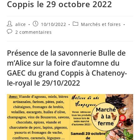
Coppis le 29 octobre 2022
Auteur/autrice
Publication
Post
alice
10/10/2022
Marchés et foires
de
publiée :
category:
Commentaires
2 commentaires
la
de
publication :
la
publication :
Présence de la savonnerie Bulle de
m’Alice sur la foire d’automne du
GAEC du grand Coppis à Chatenoy-
le-royal le 29/10/2022