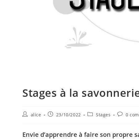
Stages à la savonneri
Auteur/autrice
Publication
Post
Commenta
alice
23/10/2022
Stages
0 com
de
publiée :
category:
de
la
la
publication :
publicatio
Envie d’apprendre à faire son propre s