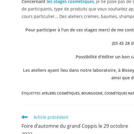
Concernant
les stages cosmétiques
, je ne pose pas de
de participants, type de produits que vous souhaitez ap
cours particulier… Des ateliers crèmes, baumes, shampo
Pour participer à l’un de ces stages merci de me cont
(03 45 28 0
Possibilité d’éditer un bon 
Les ateliers ayant lieu dans notre laboratoire, à Biss
ainsi que 
ÉTIQUETTES
:
ATELIERS COSMÉTIQUES
,
BOURGOGNE
,
COSMÉTIQUES NA
Read
Article précédent
more
Foire d’automne du grand Coppis le 29 octobre
articles