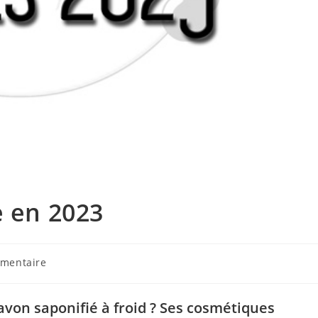
e en 2023
ires
mentaire
n :
avon saponifié à froid ? Ses cosmétiques