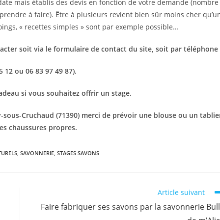
 date mais établis des devis en fonction de votre demande (nombre
prendre à faire). Être à plusieurs revient bien sûr moins cher qu’u
ings, « recettes simples » sont par exemple possible…
acter soit via le formulaire de contact du site, soit par téléphone
5 12 ou 06 83 97 49 87).
cadeau si vous souhaitez offrir un stage.
ey-sous-Cruchaud (71390) merci de prévoir une blouse ou un tablie
des chaussures propres.
TURELS
,
SAVONNERIE
,
STAGES SAVONS
Article suivant
Faire fabriquer ses savons par la savonnerie Bul