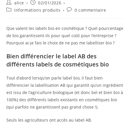
Auteur/autrice
Publication
alice
02/01/2026
de
publiée :
Post
Commentaires
Informations produits
0 commentaire
la
category:
de
publication :
la
publication :
Que valent les labels bio en cosmétique ? Quel pourcentage
de bio garantissent-ils pour quel coût pour l’entreprise ?
Pourquoi ai-je fais le choix de ne pas me labelliser bio ?
Bien différencier le label AB des
différents labels de cosmétiques bio
Tout d’abord lorsqu’on parle label bio, il faut bien
différencier la labellisation AB qui garantit qu’un ingrédient
est issu de l’agriculture biologique (et donc bel et bien bio à
100%) des différents labels existants en cosmétiques bio
(qui parfois ne garantissent pas grand chose !).
Seuls les agriculteurs ont accès au label AB.